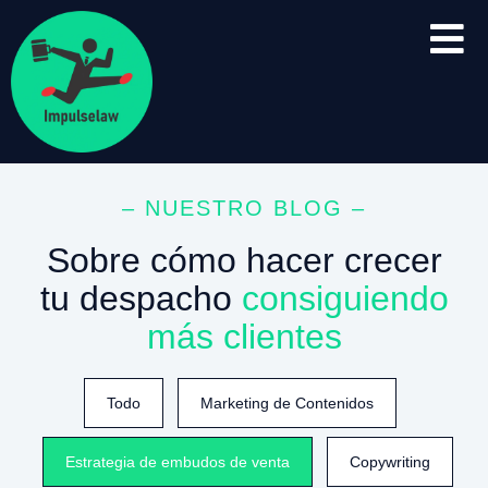
– NUESTRO BLOG –
Sobre cómo hacer crecer
tu despacho
consiguiendo
más clientes
Todo
Marketing de Contenidos
Estrategia de embudos de venta
Copywriting