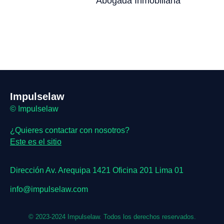
Abogada Inmobiliaria
Impulselaw
© Impulselaw
¿Quieres contactar con nosotros?
Este es el sitio
Dirección Av. Arequipa 1421 Oficina 201 Lima 01
info@impulselaw.com
© 2023-2024 Impulselaw.
Todos los derechos reservados.