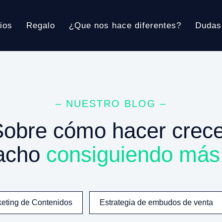
ios
Regalo
¿Que nos hace diferentes?
Dudas
– NUESTRO BLOG –
Sobre cómo hacer crece
pacho
consiguiendo más 
eting de Contenidos
Estrategia de embudos de venta